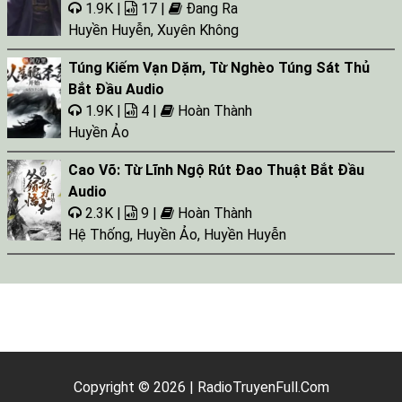
1.9K |
17 |
Đang Ra
Huyền Huyễn
,
Xuyên Không
Túng Kiếm Vạn Dặm, Từ Nghèo Túng Sát Thủ
Bắt Đầu Audio
1.9K |
4 |
Hoàn Thành
Huyền Ảo
Cao Võ: Từ Lĩnh Ngộ Rút Đao Thuật Bắt Đầu
Audio
2.3K |
9 |
Hoàn Thành
Hệ Thống
,
Huyền Ảo
,
Huyền Huyễn
Copyright © 2026 | RadioTruyenFull.Com