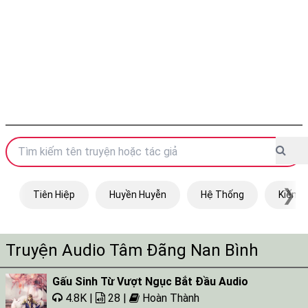
❯
Tiên Hiệp
Huyền Huyễn
Hệ Thống
Kiếm H
Truyện Audio Tâm Đãng Nan Bình
Gấu Sinh Từ Vượt Ngục Bắt Đầu Audio
4.8K |
28 |
Hoàn Thành