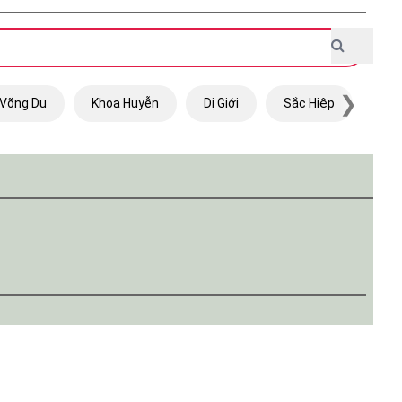
❯
Võng Du
Khoa Huyễn
Dị Giới
Sắc Hiệp
Trọ