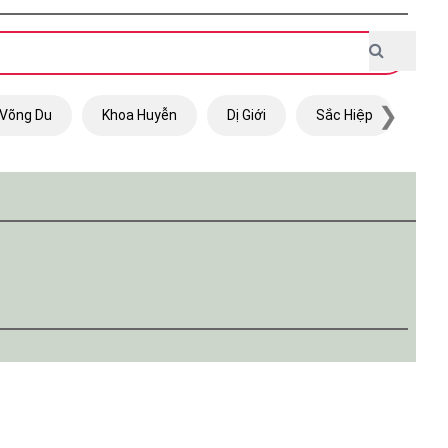
❯
Võng Du
Khoa Huyễn
Dị Giới
Sắc Hiệp
Trọ