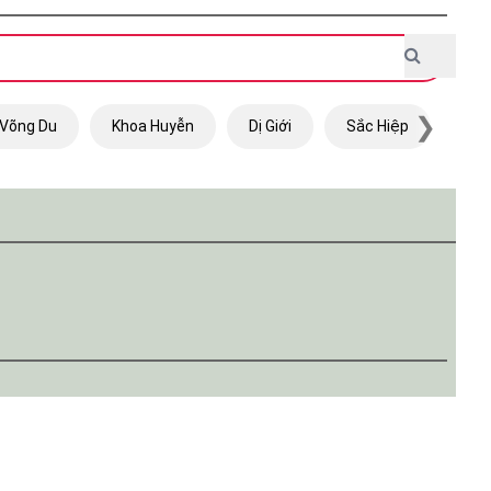
❯
Võng Du
Khoa Huyễn
Dị Giới
Sắc Hiệp
Trọ