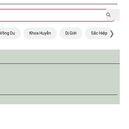
❯
Võng Du
Khoa Huyễn
Dị Giới
Sắc Hiệp
Trọ